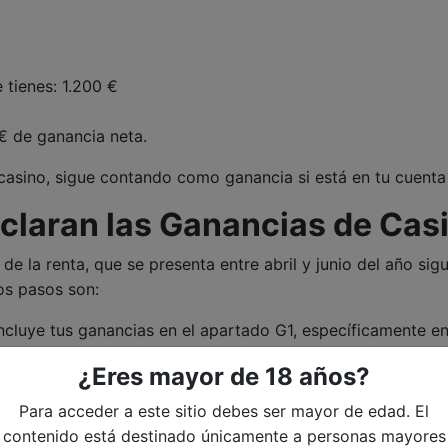
 tienes: 1.200 €
€ de ganancia neta.
 casino, sigue contando como ganancia si está en tu cuenta a
laran las Ganancias de Cas
e la renta, que se presenta entre abril y junio del año sigui
os pasos son:
incluye tus ganancias en el apartado G1, específicamente e
uegos»). Las pérdidas se reflejan en la casilla 287, pero sol
¿Eres mayor de 18 años?
n a tu base imponible general (junto con tu salario u otros
Para acceder a este sitio debes ser mayor de edad. El
contenido está destinado únicamente a personas mayores