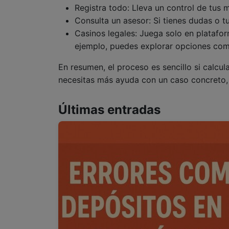
Registra todo: Lleva un control de tus m
Consulta un asesor: Si tienes dudas o tu
Casinos legales: Juega solo en platafo
ejemplo, puedes explorar opciones co
En resumen, el proceso es sencillo si calcula
necesitas más ayuda con un caso concreto, 
Últimas entradas