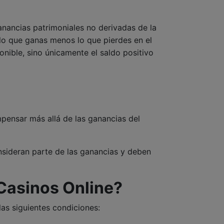
anancias patrimoniales no derivadas de la
, lo que ganas menos lo que pierdes en el
onible, sino únicamente el saldo positivo
pensar más allá de las ganancias del
sideran parte de las ganancias y deben
Casinos Online?
las siguientes condiciones: