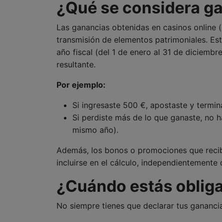
¿Qué se considera ga
Las ganancias obtenidas en casinos online (
transmisión de elementos patrimoniales. Esto
año fiscal (del 1 de enero al 31 de diciemb
resultante.
Por ejemplo:
Si ingresaste 500 €, apostaste y termin
Si perdiste más de lo que ganaste, no 
mismo año).
Además, los bonos o promociones que recib
incluirse en el cálculo, independientemente d
¿Cuándo estás obliga
No siempre tienes que declarar tus ganancia