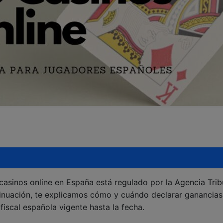
asinos online en España está regulado por la Agencia Tribu
ntinuación, te explicamos cómo y cuándo declarar ganancias
iscal española vigente hasta la fecha.