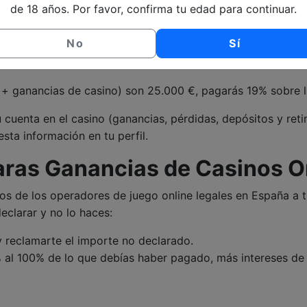
de 18 años. Por favor, confirma tu edad para continuar.
No
Sí
io + ganancias de casino) son 25.000 €, pagarás 19% sobre 
uenta en el casino (ganancias, pérdidas, depósitos y retir
sta información en tu perfil.
aras Ganancias de Casinos O
tos de los operadores de juego online legales en España a 
eclarar y no lo haces:
y reclamarte el importe no declarado.
% al 100% de lo que debías haber pagado, más intereses de