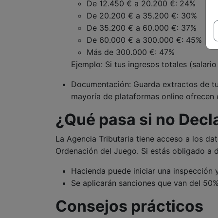
De 12.450 € a 20.200 €: 24%
De 20.200 € a 35.200 €: 30%
De 35.200 € a 60.000 €: 37%
De 60.000 € a 300.000 €: 45%
Más de 300.000 €: 47%
Ejemplo: Si tus ingresos totales (salar
Documentación: Guarda extractos de tu c
mayoría de plataformas online ofrecen e
¿Qué pasa si no Decl
La Agencia Tributaria tiene acceso a los da
Ordenación del Juego. Si estás obligado a d
Hacienda puede iniciar una inspección 
Se aplicarán sanciones que van del 50
Consejos prácticos