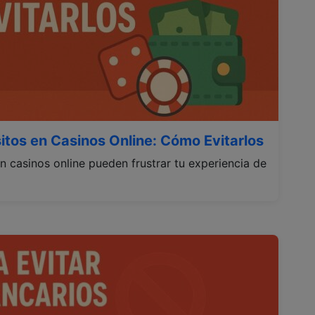
tos en Casinos Online: Cómo Evitarlos
 casinos online pueden frustrar tu experiencia de