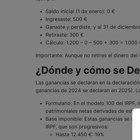
Saldo inicial (1 de enero): 0 €
Ingresaste: 500 €
Ganaste y perdiste, y al 31 de diciembre
Retiraste: 300 €
Cálculo: 1.200 – 0 – 500 + 300 = 1.000 
Importante: Aunque no retires el dinero del
¿Dónde y cómo se Dec
Las ganancias se declaran en la declaración d
ganancias de 2024 se declaran en 2025). L
Formulario: En el modelo 100 del IRPF, 
patrimoniales netas derivadas de estos j
Base imponible: Estas ganancias se suma
IRPF, que son progresivos:
Hasta 12.450 €: 19%